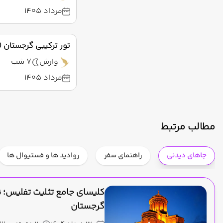
مرداد 1405
تور ترکیبی گرجستان (با
وارش
7 شب
مرداد 1405
مطالب مرتبط
جاهای دیدنی
راهنمای سفر
روادید ها و فستیوال ها
کلیسای جامع تثلیث تفلیس؛ نم
گرجستان