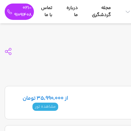
مجله
درباره
تماس
021-
گردشگری
ما
با ما
91091408
از ۳۵٬۹۹۰٬۰۰۰ تومان
مشاهده تور