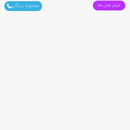
فیلتر هتل ها
مشاوره رایگان
اطلاعات تماس
ثابت محل کار :
021-91091408
کاری : info@fanousgasht.com
محل کار : تهران - جنت آباد مرکزی - ساختمان اداری طوبی
- پلاک 197 - واحد 404
جاهای دیدنی پرطرفدار