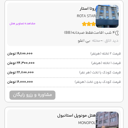
03:00
16:15
مدت سفر :
روتا استار
استانبول ,
فرودگاه جدید استانبول IST
پایان سفر
ROTA STAR
تهران ,
فرودگاه بین‌المللی امام خمینی IKA
مشاهده تصاویر هتل
4 شب اقامت
فقط صبحانه
(BB)
هوایی
(Economy)
سپهران
نوع سفر :
ایرلاین :
دید اتاق :
-
محله :
بی اغلو
03:00
20:30
ساعت حرکت :
مدت سفر :
قیمت 2 تخته (هرنفر)
۱۹٬۸۰۰٬۰۰۰ تومان
قیمت 1 تخته (هرنفر)
۲۴٬۳۰۰٬۰۰۰ تومان
قیمت کودک با تخت (هر نفر)
۲۲٬۸۰۰٬۰۰۰ تومان
قیمت کودک بدون تخت (هرنفر)
۱۶٬۰۰۰٬۰۰۰ تومان
مشاوره و رزرو رایگان
هتل مونوپل استانبول
MONOPOL