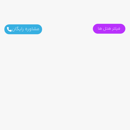
فیلتر هتل ها
مشاوره رایگان
اطلاعات تماس
ثابت محل کار :
021-91091408
کاری : info@fanousgasht.com
محل کار : تهران - جنت آباد مرکزی - ساختمان اداری طوبی
- پلاک 197 - واحد 404