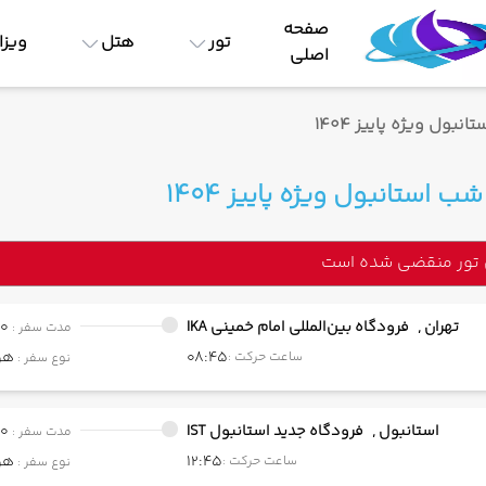
صفحه
تور
هتل
ویزا
اصلی
 تور منقضی شده است
تهران ,
فرودگاه بین‌المللی امام خمینی IKA
00
مدت سفر :
08:45
هو
ساعت حرکت :
نوع سفر :
استانبول ,
فرودگاه جدید استانبول IST
00
مدت سفر :
12:45
هو
ساعت حرکت :
نوع سفر :