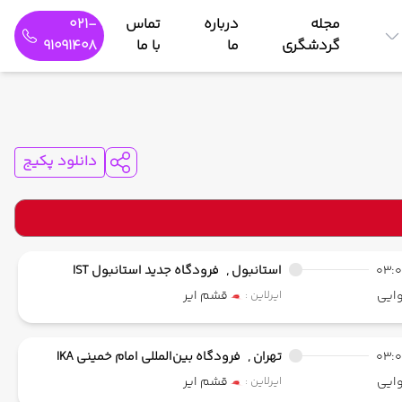
مجله
درباره
تماس
021-
گردشگری
ما
با ما
91091408
دانلود پکیج
03:
استانبول ,
فرودگاه جدید استانبول IST
ایی
قشم ایر
ایرلاین :
03:
تهران ,
فرودگاه بین‌المللی امام خمینی IKA
ایی
قشم ایر
ایرلاین :