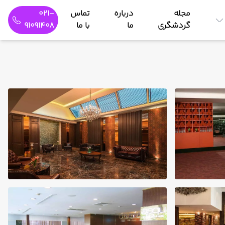
مجله
درباره
تماس
021-
گردشگری
ما
با ما
91091408