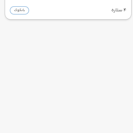
4 ستاره
بانکوک