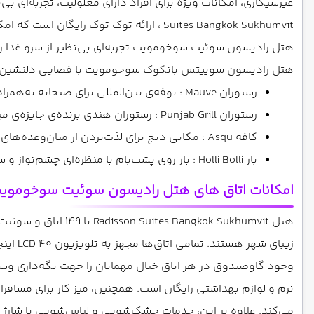
Suites Bangkok Sukhumvit ، ارائه توک توک رایگان است که امکان جابه‌جایی آسان در اطراف این هتل بانکوک را فراهم می‌کند.
هتل رادیسون سوئیت سوخومویت تجربه‌ای بی‌نظیر از سرو غذا را 
هتل رادیسون سوییتس بانکوک سوخومویت با فضایی دلنشین و منو
رستوران Mauve : بوفه‌ی بین‌المللی برای صبحانه به‌همراه غذاهای تایلندی و بین‌المللی برای ناهار و شام.
رستوران Punjab Grill : رستوران هندی برنده‌ی جایزه‌ی میشلن پلِیت با طعم‌های اصیل و بی‌نظیر.
کافه Asqu : مکانی دنج برای لذت‌بردن از میان‌وعده‌های تایلندی و نوشیدنی‌های خنک.
بار Holli Bolli : بار روی پشت‌بام با منظره‌ای چشم‌نواز و ساعت خوش برای نوشیدنی‌ها.
امکانات اتاق های هتل رادیسون سوئیت سوخومویت
هتل gkok Sukhumvit
زیبای
وجود گاوصندوق در هر اتاق خیال مهمانان را جهت نگه‌داری وسای
می‌کند. علاوه بر این، خدمات خشک‌شویی و لباس‌شویی با شارژ 