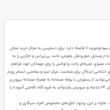
هتل Radisson Suites Bangkok Sukhumvit ، اقامتگاهی مدرن و راحت در قلب بانکوک است که تنها چند قدم با خیابان پرجنب‌وجوش سوخومویت 11 فاصله دارد. برای دسترسی به مراکز خرید مجلل
اکسی توک‌توک و همچنین امکان استفاده از وسایل حمل‌ونقل عمومی مانند بی‌تی‌اس و ام‌آر‌تی را به
 4 ستاره بانکوک است که با ارائه امکانات و خدمات متنوع، تجربه‌ای راحت و لوکس را برای مهمانان خود فراهم
نتخابی ایده‌آل برای شماست. مرکز اسپا و سلامتی، استخر روباز
‌توانند از رستوران با بوفه صبحانه به همراه صبحانه بیرون‌بر
و چای و قهوه رایگان لذت ببرند. هتل رادیسون سوییتس بانکوک سوخومویت با ارائه خدماتی همچون اینترنت پرسرعت رایگان، پذیرش ۲۴ ساعته و سرویس رفت‌وآمد به فرودگاه، اقامتی آسوده را
 علاوه بر این، وجود اتاق‌های مخصوص افراد سیگاری و