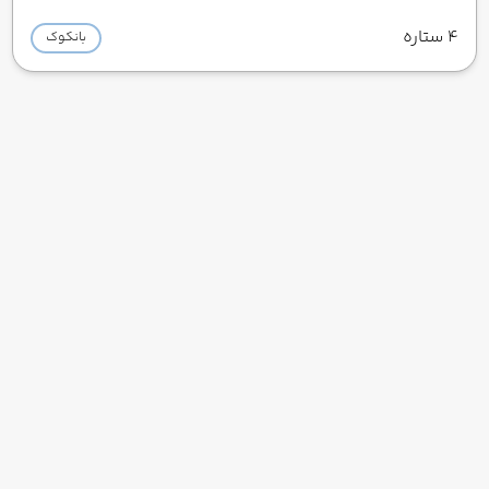
4 ستاره
بانکوک