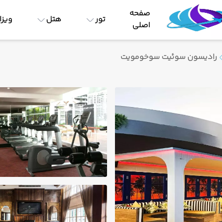
صفحه
تور
هتل
ویزا
اصلی
رادیسون سوئیت سوخومویت