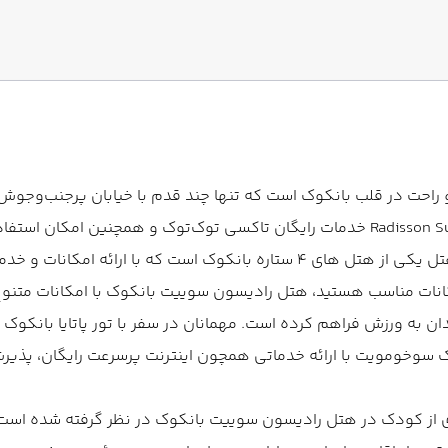
یا بازدید از جاهای دیدنی تایلند، هتل Radisson Suites Bangkok Sukhumvit خدمات رایگان ت
میهمانان خود در سفر با تور پوکت بانکوک ارائه می‌دهد. این هتل یکی از هتل های
کانات مناسب هستید، هتل رادیسون سوییت بانکوک با امکانات متنوع، ا
 به ورزش فراهم کرده است. مهمانان در سفر با تور پاتایا بانکوک می
اری از کودک در هتل رادیسون سوییت بانکوک در نظر گرفته شده است.