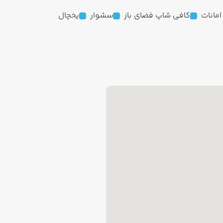
مانات
کافی شاپ فضای باز
سشوار
یخچال