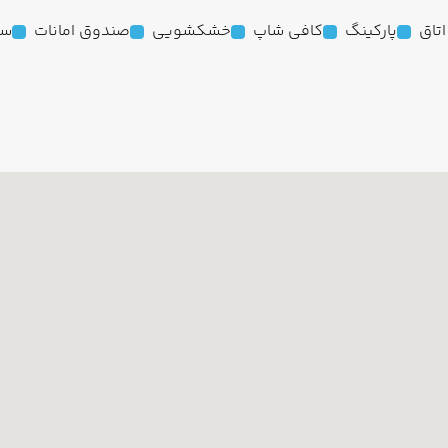
پارکینگ
کافی شاپ
خشکشویی
صندوق امانات
سش