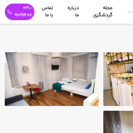
مجله
درباره
تماس
021-
گردشگری
ما
با ما
91091408