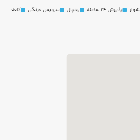
وار
پذیرش 24 ساعته
یخچال
سرویس فرنگی
کافه