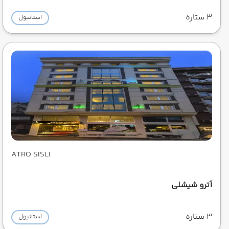
3 ستاره
استانبول
ATRO SISLI
آترو شیشلی
3 ستاره
استانبول