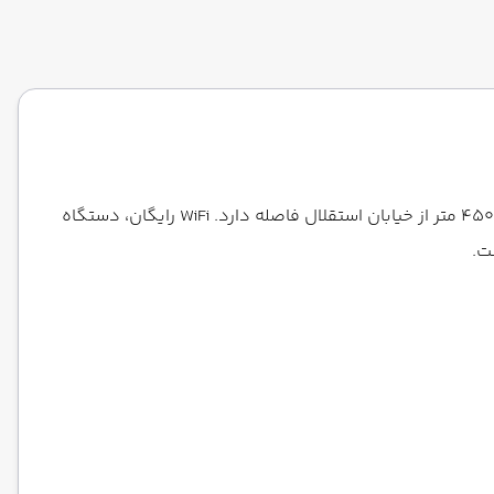
هتل نوا فلتس استانبول، یک هتل سه ستاره در نزدیکی میدان تکسیم است. این هتل در منطقه بی اوغلو قرار دارد. این هتل فقط 450 متر از خیابان استقلال فاصله دارد. WiFi رایگان، دستگاه