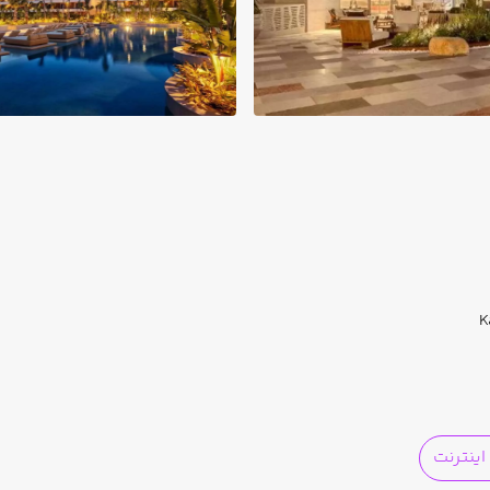
K
ینترنت