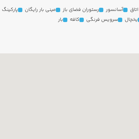
آسانسور
رستوران فضای باز
مینی بار رایگان
پارکینگ
یخچال
سرویس فرنگی
کافه
بار