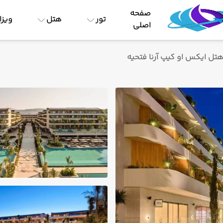
صفحه
تور
هتل
ویزا
اصلی
تل ایکس او کیپ آرنا فتحیه