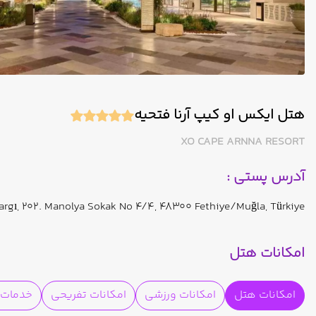
هتل ایکس او کیپ آرنا فتحیه
XO CAPE ARNNA RESORT
آدرس پستی :
argı, 202. Manolya Sokak No 4/4, 48300 Fethiye/Muğla, Türkiye
امکانات هتل
امکانات هتل
امکانات ورزشی
امکانات تفریحی
خدمات ا