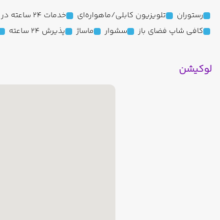
رستوران
تلویزیون کابلی/ماهواره‌ای
خدمات 24 ساعته در اتاق
کافی شاپ فضای باز
سشوار
ماساژ
پذیرش 24 ساعته
لوکیشن