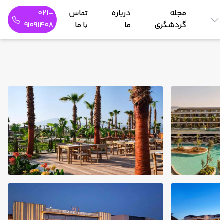
مجله
درباره
تماس
021-
گردشگری
ما
با ما
91091408