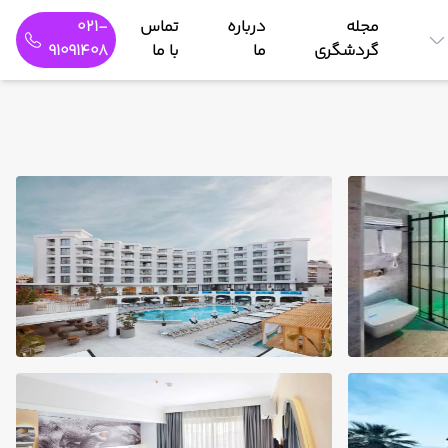
مجله
درباره
تماس
021-
گردشگری
ما
با ما
91091408