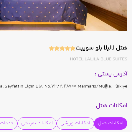
هتل لالیلا بلو سوییت
HOTEL LALILA BLUE SUITES
آدرس پستی :
mal Seyfettin Elgin Blv. No:73/2, 48700 Marmaris/Muğla, Türkiye
امکانات هتل
امکانات هتل
امکانات ورزشی
امکانات تفریحی
خدمات ا