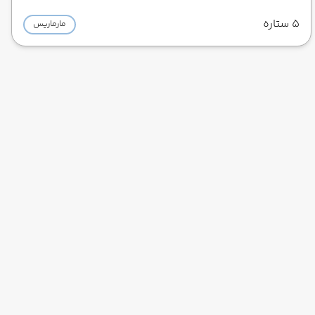
5 ستاره
مارماریس