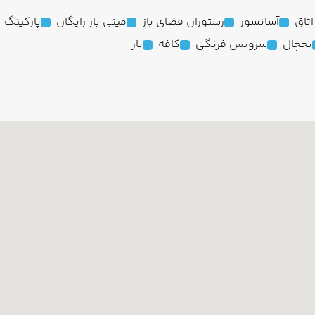
آسانسور
رستوران فضای باز
مینی بار رایگان
پارکینگ
یخچال
سرویس فرنگی
کافه
بار