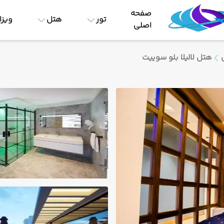
صفحه
تور
هتل
ویزا
اصلی
هتل لالیلا بلو سوییت