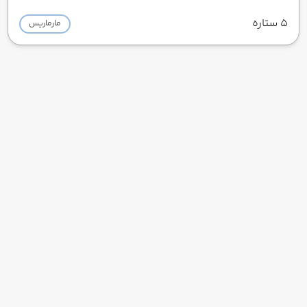
5 ستاره
مارماریس