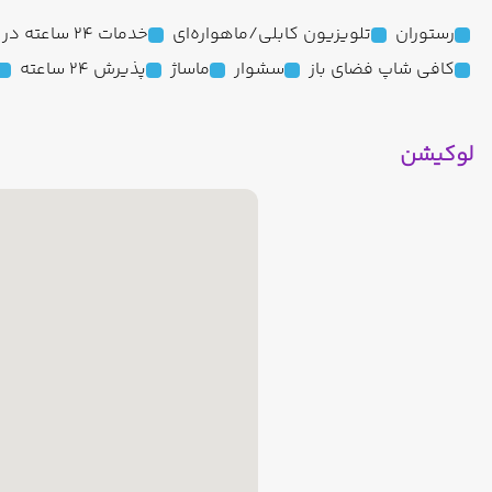
رستوران
تلویزیون کابلی/ماهواره‌ای
خدمات 24 ساعته در اتاق
کافی شاپ فضای باز
سشوار
ماساژ
پذیرش 24 ساعته
لوکیشن