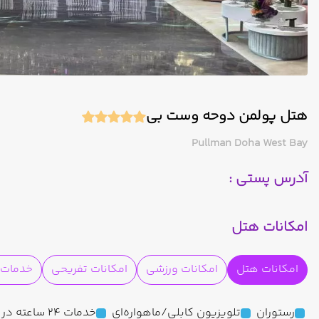
هتل پولمن دوحه وست بی
Pullman Doha West Bay
آدرس پستی :
امکانات هتل
امکانات هتل
امکانات ورزشی
امکانات تفریحی
خدمات ا
رستوران
تلویزیون کابلی/ماهواره‌ای
خدمات 24 ساعته در اتاق