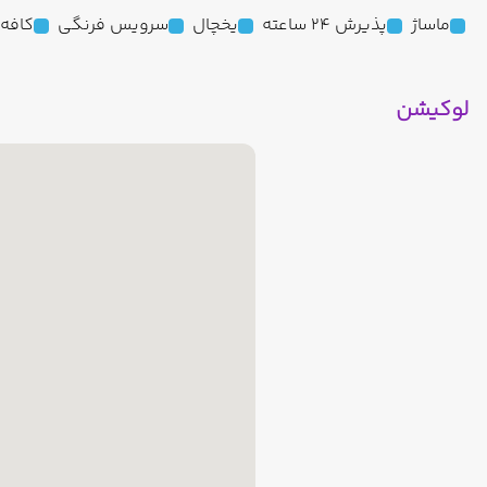
ماساژ
پذیرش 24 ساعته
یخچال
سرویس فرنگی
کافه
لوکیشن