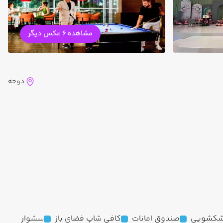
مشاهده 6 عکس دیگر
دوحه
کشویی
صندوق امانات
کافی شاپ فضای باز
سشوار