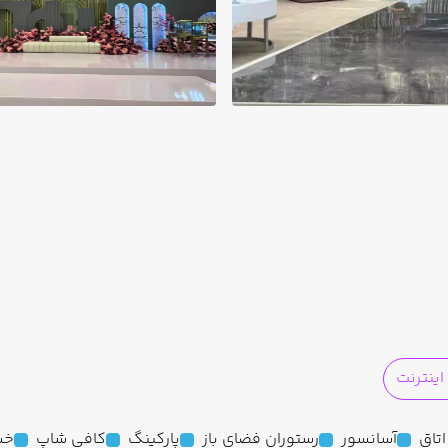
ینترنت
آسانسور
رستوران فضای باز
پارکینگ
کافی شاپ
خش