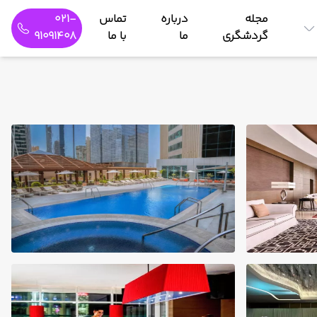
مجله
درباره
تماس
021-
گردشگری
ما
با ما
91091408