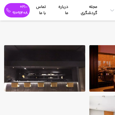
مجله
درباره
تماس
021-
گردشگری
ما
با ما
91091408