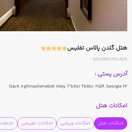
هتل گلدن پالاس تفلیس
GOLDEN PALACE
آدرس پستی :
62 Davit Aghmashenebeli Alley T'bilisi Tbilisi, 0159, Georgia
امکانات هتل
امکانات هتل
امکانات ورزشی
امکانات تفریحی
خدمات ا