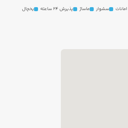
مانات
سشوار
ماساژ
پذیرش 24 ساعته
یخچال