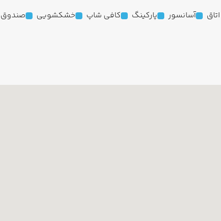
آسانسور
پارکینگ
کافی شاپ
خشکشویی
صندوق ا