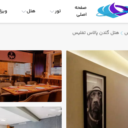
صفحه
تور
هتل
ویزا
اصلی
س
هتل گلدن پالاس تفلیس