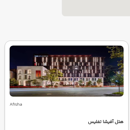
Afisha
هتل آفیشا تفلیس