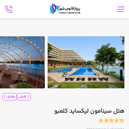
قبلی
بعدی
هتل سینامون لیکساید کلمبو