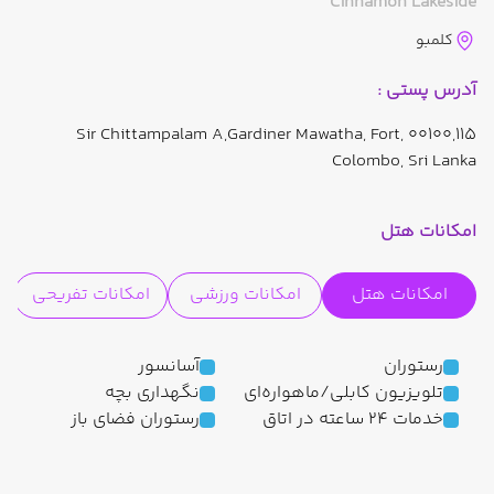
Cinnamon Lakeside
کلمبو
آدرس پستی :
115,Sir Chittampalam A,Gardiner Mawatha, Fort, 00100
Colombo, Sri Lanka
امکانات هتل
امکانات هتل
امکانات ورزشی
امکانات تفریحی
رستوران
آسانسور
تلویزیون کابلی/ماهواره‌ای
نگهداری بچه
خدمات 24 ساعته در اتاق
رستوران فضای باز