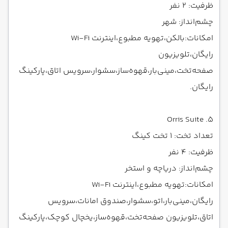
ظرفیت: ۲ نفر
چشم‌انداز: شهر
امکانات:بالکن،تهویه مطبوع،اینترنت Wi-Fi
رایگان،تلویزیون
صفحه‌تخت،مینی‌بار،قهوه‌ساز،سشوار،سرویس اتاق،پارکینگ
رایگان.
5. Orris Suite
تعداد تخت: ۱ تخت کینگ
ظرفیت: ۴ نفر
چشم‌انداز: دریاچه و استخر
امکانات:تهویه مطبوع،اینترنت Wi-Fi
رایگان،مینی‌بار،اتو،سشوار،صندوق امانات،سرویس
اتاق،تلویزیون صفحه‌تخت،قهوه‌ساز،یخچال کوچک،پارکینگ