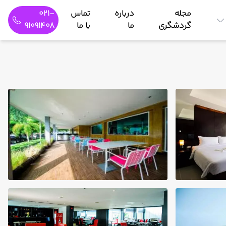
مجله
درباره
تماس
021-
گردشگری
ما
با ما
91091408