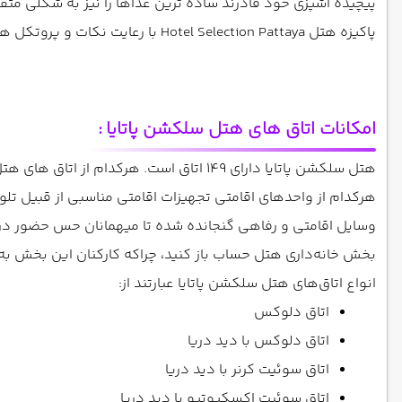
پیچیده آشپزی خود قادرند ساده ترین غذاها را نیز به شکلی متفا
پاکیزه هتل Hotel Selection Pattaya با رعایت نکات و پروتکل های بهداشتی صورت می گیرد.
امکانات اتاق های هتل سلکشن پاتایا
:
هتل سلکشن پاتایا دارای 149 اتاق است
.
هرکدام از اتاق های هتل
هرکدام از واحدهای اقامتی تجهیزات اقامتی مناسبی از قبیل تلو
وسایل اقامتی و رفاهی گنجانده شده تا میهمانان حس حضور در
بخش خانه‌داری هتل حساب باز کنید، چراکه کارکنان این بخش به
انواع اتاق‌های هتل سلکشن پاتایا عبارتند از:
اتاق دلوکس
اتاق دلوکس با دید دریا
اتاق سوئیت کرنر با دید دریا
اتاق سوئیت اکسکیوتیو با دید دریا