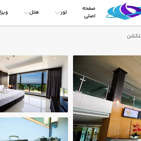
صفحه
تور
هتل
ویزا
اصلی
لکشن