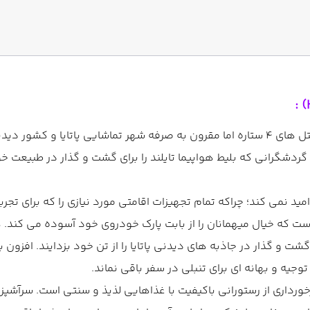
هتل سلکشن پاتایا (به انگلیسی: Hotel Selection Pattaya) از هتل های 4 ستاره اما مقرون به
ی گردشگرانی که بلیط هواپیما تایلند را برای گشت و گذار در طبیعت
ید نمی کند؛ چراکه تمام تجهیزات اقامتی مورد نیازی را که برای تجرب
ت که خیال میهمانان را از بابت پارک خودروی خود آسوده می کند. هم
 و گذار در جاذبه های دیدنی پاتایا را از تن خود بزدایند. افزون 
وجیه و بهانه ای برای تنبلی در سفر باقی نماند.
ورداری از رستورانی باکیفیت با غذاهایی لذیذ و سنتی است. سرآشپزا