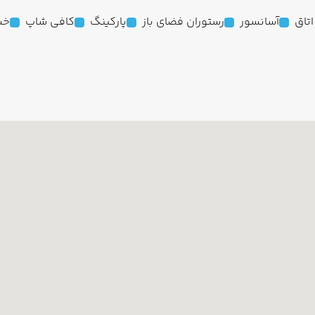
آسانسور
رستوران فضای باز
پارکینگ
کافی شاپ
خش