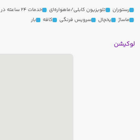
رستوران
تلویزیون کابلی/ماهواره‌ای
خدمات 24 ساعته در اتاق
ماساژ
یخچال
سرویس فرنگی
کافه
بار
لوکیشن