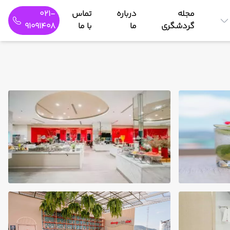
مجله
درباره
تماس
021-
گردشگری
ما
با ما
91091408