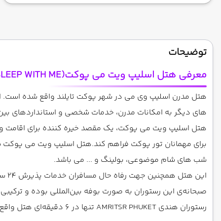
توضیحات
معرفی هتل اسلیپ ویت می پوکت(
SLEEP WITH ME
های دیگر به امکانات مدرن، خدمات شخصی و استانداردهای بین
هتل اسلیپ ویت می پوکت، یک مقصد خیره کننده برای اقامت و است
برای مهمانان تور پوکت فراهم کند.هتل اسلیپ ویت می پوکت شام
شب های شام موضوعی، بولینگ و ... می باشد.
این هتل همچنین جهت رفاه حال مسافران خدمات پذیرش 24 ساعته، شاتل فرودگاهی، اینترنت رایگان، خدمات خشکشویی و انبار چمدان را نیز ارائه می دهد.
صبحانه‌ی این رستوران به صورت بوفه بین‌المللی بوده و ترکیبی از
رستوران هندی AMRITSR PHUKET تنها در 6 دقیقه‌ای هتل واقع شده است. رستوران ایرانی پادایران و رستوران پارس نیز در فاصله‌ی کمتر از یک کیلومتری این هتل در دسترس می باشد.