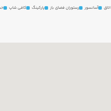
آسانسور
رستوران فضای باز
پارکینگ
کافی شاپ
خش