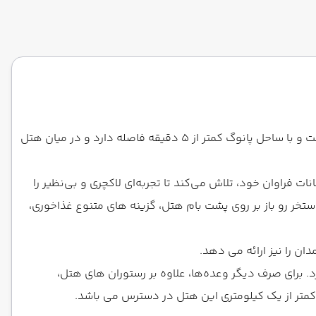
هتل مدرن اسلیپ وی می در شهر پوکت تایلند واقع شده است. این هتل 4 ستاره بی نظیر در 7 طبقه در سال 2013 تاسیس گشته است و با ساحل پانوگ کمتر از ۵ دقیقه فاصله دارد و در میان هتل
فراوان خود، تلاش می‌کند تا تجربه‌ای لاکچری و بی‌نظیر را
خر رو باز بر روی پشت بام هتل، گزینه های متنوع غذاخوری،
رد. برای صرف دیگر وعده‌ها، علاوه بر رستوران های هتل،