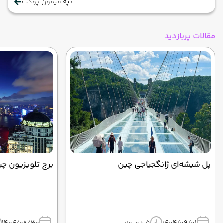
تپه میمون پوکت
مقالات پربازدید
پل شیشه‌ای ژانگجیاجی چین
برج تلویزیون چین | نماد مدرن‌شا