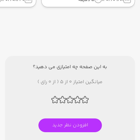
1404/09/01
5 دقیقه
1404/08/30
به این صفحه چه امتیازی می دهید؟
میانگین امتیاز 0 از 5 ( از 0 رای )
افزودن نظر جدید