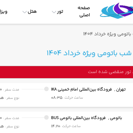
صفحه
تور
هتل
ویزا
اصلی
 تور منقضی شده است
تهران ,
فرودگاه بین‌المللی امام خمینی IKA
00
مدت سفر :
08:35
هو
ساعت حرکت :
نوع سفر :
باتومی ,
فرودگاه بین‌المللی باتومی BUS
00
مدت سفر :
14:20
هو
ساعت حرکت :
نوع سفر :