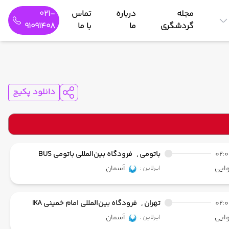
مجله
درباره
تماس
021-
گردشگری
ما
با ما
91091408
دانلود پکیج
02:
باتومی ,
فرودگاه بین‌المللی باتومی BUS
ایی
آسمان
ایرلاین :
02:
تهران ,
فرودگاه بین‌المللی امام خمینی IKA
ایی
آسمان
ایرلاین :