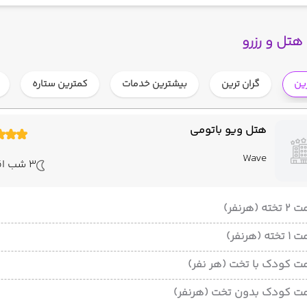
هتل و رزرو
رین
گران ترین
بیشترین خدمات
کمترین ستاره
هتل ویو باتومی
Wave
3 شب اقامت
ته (هرنفر)
ته (هرنفر)
ت کودک با تخت (هر نفر)
ت کودک بدون تخت (هرنفر)