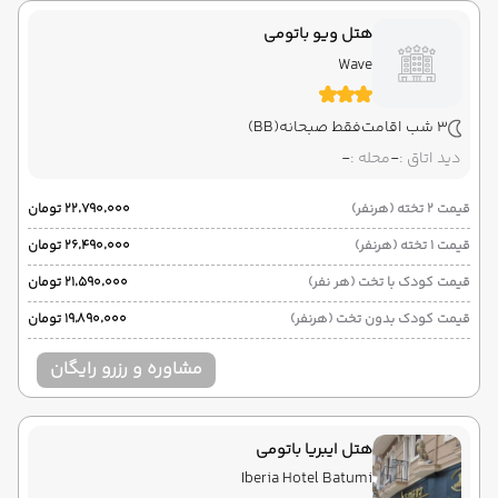
02:00
08:35
مدت سفر :
هتل ویو باتومی
باتومی ,
فرودگاه بین‌المللی باتومی BUS
پایان سفر
Wave
تهران ,
فرودگاه بین‌المللی امام خمینی IKA
3 شب اقامت
فقط صبحانه
(BB)
هوایی
(Economy)
آسمان
نوع سفر :
ایرلاین :
دید اتاق :
-
محله :
-
02:00
14:20
ساعت حرکت :
مدت سفر :
قیمت 2 تخته (هرنفر)
۲۲٬۷۹۰٬۰۰۰ تومان
قیمت 1 تخته (هرنفر)
۲۶٬۴۹۰٬۰۰۰ تومان
قیمت کودک با تخت (هر نفر)
۲۱٬۵۹۰٬۰۰۰ تومان
قیمت کودک بدون تخت (هرنفر)
۱۹٬۸۹۰٬۰۰۰ تومان
مشاوره و رزرو رایگان
هتل ایبریا باتومی
Iberia Hotel Batumi